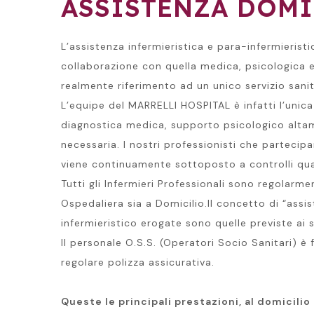
ASSISTENZA DOMI
L’assistenza infermieristica e para-infermieristi
collaborazione con quella medica, psicologica 
realmente riferimento ad un unico servizio sanit
L’equipe del MARRELLI HOSPITAL è infatti l’unic
diagnostica medica, supporto psicologico altamen
necessaria. I nostri professionisti che partecipan
viene continuamente sottoposto a controlli qual
Tutti gli Infermieri Professionali sono regolarmen
Ospedaliera sia a Domicilio.Il concetto di “assis
infermieristico erogate sono quelle previste ai s
Il personale O.S.S. (Operatori Socio Sanitari) è 
regolare polizza assicurativa.
Queste le principali prestazioni, al domicilio 