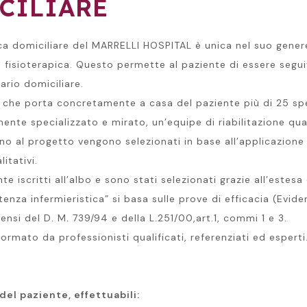
CILIARE
ca domiciliare del MARRELLI HOSPITAL è unica nel suo genere. 
e fisioterapica. Questo permette al paziente di essere seg
ario domiciliare.
a che porta concretamente a casa del paziente più di 25 sp
te specializzato e mirato, un’equipe di riabilitazione qual
o al progetto vengono selezionati in base all’applicazione di 
itativi.
te iscritti all’albo e sono stati selezionati grazie all’estesa
tenza infermieristica” si basa sulle prove di efficacia (Evid
ensi del D. M. 739/94 e della L.251/00,art.1, commi 1 e 3.
formato da professionisti qualificati, referenziati ed esperti
del paziente, effettuabili: