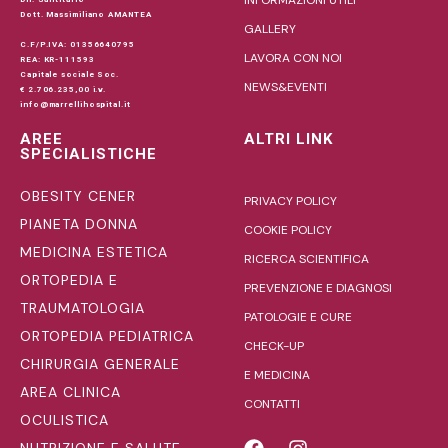
Dott. Massimiliano AMANTEA
GALLERY
C.F/P.IVA: 01356640795
LAVORA CON NOI
REA: KR-111593
Capitale sociale Soc.
NEWS&EVENTI
€ 2.706.235,00 i.v.
info@marrellihospital.it
AREE
ALTRI LINK
SPECIALISTICHE
OBESITY CENER
PRIVACY POLICY
PIANETA DONNA
COOKIE POLICY
MEDICINA ESTETICA
RICERCA SCIENTIFICA
ORTOPEDIA E
PREVENZIONE E DIAGNOSI
TRAUMATOLOGIA
PATOLOGIE E CURE
ORTOPEDIA PEDIATRICA
CHECK-UP
CHIRURGIA GENERALE
E MEDICINA
AREA CLINICA
CONTATTI
OCULISTICA
NUTRIZIONE E SALUTE