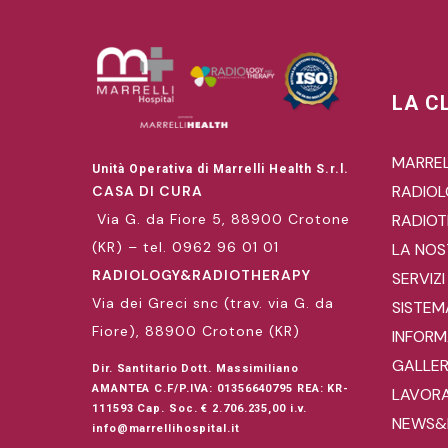
LA C
MARREL
Unità Operativa di Marrelli Health S.r.l.
RADIO
CASA DI CURA
Via G. da Fiore 5, 88900 Crotone
RADIOT
(KR) – tel. 0962 96 01 01
LA NOS
RADIOLOGY&RADIOTHERAPY
SERVIZI
Via dei Greci snc (trav. via G. da
SISTEM
Fiore), 88900 Crotone (KR)
INFORMA
GALLE
Dir. Santitario Dott. Massimiliano
AMANTEA C.F/P.IVA: 01356640795 REA: KR-
LAVORA
111593 Cap. Soc. € 2.706.235,00 i.v.
NEWS&
info@marrellihospital.it