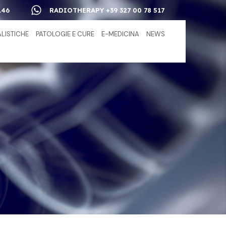
146
RADIOTHERAPY +39 327 00 78 517
ALISTICHE
PATOLOGIE E CURE
E-MEDICINA
NEWS