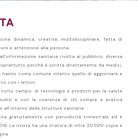
STA
ina dinamica, creativa, multidisciplinare, fatta di
cure e attenzione alla persona.
all’informazione sanitaria rivolta al pubblico, diversa
 soprattutto perchè è scritta direttamente da medici,
he hanno come comune intento quello di aggiornare e
to con i lettori.
 tutto campo, di tecnologie e prodotti per la salute
giudizi e con la coerenza di chi compie e pratica
all’interno delle strutture sanitarie.
buita gratuitamente con periodicità trimestrale ed è
016. La rivista ha una tiratura di oltre 20.000 copie e
gine