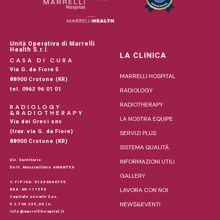
Unità Operativa di Marrelli
Health S.r.l.
LA CLINICA
CASA DI CURA
Via G. da Fiore 5
MARRELLI HOSPITAL
88900 Crotone (KR)
tel. 0962 96 01 01
RADIOLOGY
RADIOTHERAPY
RADIOLOGY
&RADIOTHERAPY
LA NOSTRA EQUIPE
Via dei Greci snc
(trav. via G. da Fiore)
SERVIZI PLUS
88900 Crotone (KR)
SISTEMA QUALITÀ
Dir. Santitario
INFORMAZIONI UTILI
Dott. Massimiliano AMANTEA
GALLERY
C.F/P.IVA: 01356640795
LAVORA CON NOI
REA: KR-111593
Capitale sociale Soc.
NEWS&EVENTI
€ 2.706.235,00 i.v.
info@marrellihospital.it