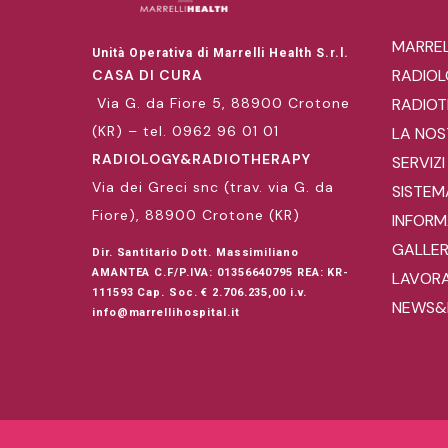
MARREL
Unità Operativa di Marrelli Health S.r.l.
RADIO
CASA DI CURA
Via G. da Fiore 5, 88900 Crotone
RADIOT
(KR) – tel. 0962 96 01 01
LA NOS
RADIOLOGY&RADIOTHERAPY
SERVIZI
Via dei Greci snc (trav. via G. da
SISTEM
Fiore), 88900 Crotone (KR)
INFORMA
GALLE
Dir. Santitario Dott. Massimiliano
AMANTEA C.F/P.IVA: 01356640795 REA: KR-
LAVORA
111593 Cap. Soc. € 2.706.235,00 i.v.
NEWS&
info@marrellihospital.it