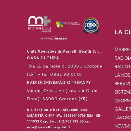
LA C
MARREL
Unità Operativa di Marrelli Health S.r.l.
RADIO
CASA DI CURA
Via G. da Fiore 5, 88900 Crotone
RADIOT
(KR) – tel. 0962 96 01 01
LA NOS
RADIOLOGY&RADIOTHERAPY
SERVIZI
Via dei Greci snc (trav. via G. da
SISTEM
Fiore), 88900 Crotone (KR)
INFORMA
GALLE
Dir. Santitario Dott. Massimiliano
AMANTEA C.F/P.IVA: 01356640795 REA: KR-
LAVORA
111593 Cap. Soc. € 2.706.235,00 i.v.
NEWS&
info@marrellihospital.it