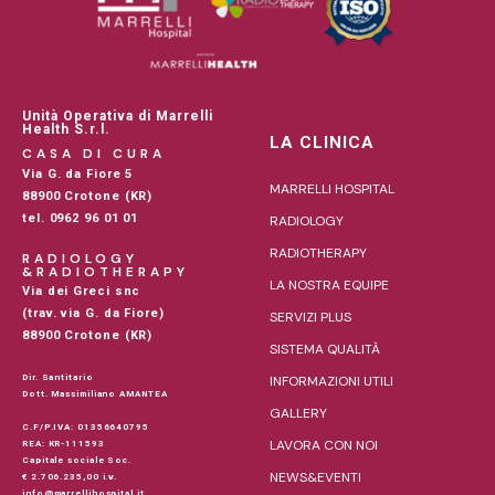
Unità Operativa di Marrelli
Health S.r.l.
LA CLINICA
CASA DI CURA
Via G. da Fiore 5
MARRELLI HOSPITAL
88900 Crotone (KR)
tel. 0962 96 01 01
RADIOLOGY
RADIOTHERAPY
RADIOLOGY
&RADIOTHERAPY
LA NOSTRA EQUIPE
Via dei Greci snc
(trav. via G. da Fiore)
SERVIZI PLUS
88900 Crotone (KR)
SISTEMA QUALITÀ
Dir. Santitario
INFORMAZIONI UTILI
Dott. Massimiliano AMANTEA
GALLERY
C.F/P.IVA: 01356640795
LAVORA CON NOI
REA: KR-111593
Capitale sociale Soc.
NEWS&EVENTI
€ 2.706.235,00 i.v.
info@marrellihospital.it